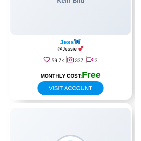
Jess
@Jessie
59.7k
337
3
Free
MONTHLY COST:
VISIT ACCOUNT