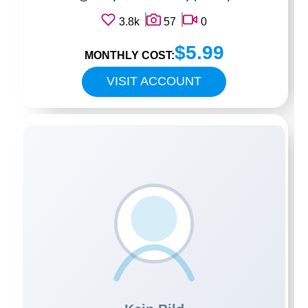
3.8k
57
0
$5.99
MONTHLY COST:
VISIT ACCOUNT