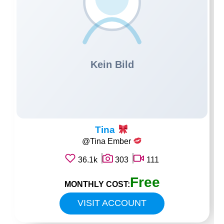
Tina
@Tina Ember
36.1k
303
111
Free
MONTHLY COST:
VISIT ACCOUNT