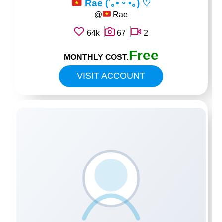
Rae (´｡• ᵕ •｡) ♡
@
Rae
64k
67
2
Free
MONTHLY COST:
VISIT ACCOUNT