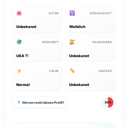
ALTER
GESCHLECHT
Unbekannt
Weiblich
HERKUNFT
HAARFARBE
USA
Unbekannt
FIGUR
GRÖSSE
Normal
Unbekannt
?
Warum rankt dieses Profil?
50%