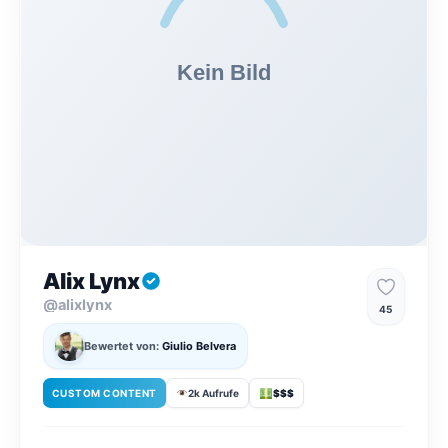
Alix Lynx
@alixlynx
45
Bewertet von:
Giulio Belvera
CUSTOM CONTENT
2k Aufrufe
$$$