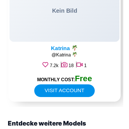
Katrina
@Katrina
7.2k
18
1
Free
MONTHLY COST:
VISIT ACCOUNT
Entdecke weitere Models
KOSTENLOS