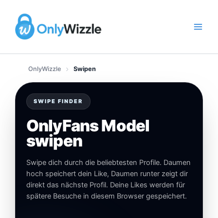
Zum
Inhalt
springen
OnlyWizzle
Swipen
Premium
Verifiziert
SWIPE FINDER
♥
OnlyFans Model
714
M
swipen
i
a
Swipe dich durch die beliebtesten Profile. Daumen
C
hoch speichert dein Like, Daumen runter zeigt dir
direkt das nächste Profil. Deine Likes werden für
a
spätere Besuche in diesem Browser gespeichert.
n
d