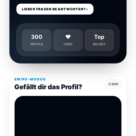
y
LIEBER FRAGEN BEANTWORTEN?
›
T
e
e
n
300
♥
Top
PROFILE
LIKES
BELIEBT
18
Jahre
Kostenlos
USA
Zierlich
SWIPE-MODUS
1/300
Gefällt dir das Profil?
Braun