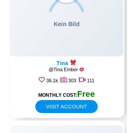
Tina
@Tina Ember
36.1k
303
111
Free
MONTHLY COST:
VISIT ACCOUNT