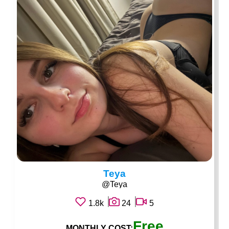
Teya
@Teya
1.8k
24
5
Free
MONTHLY COST: