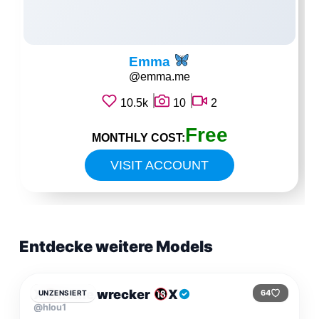
Emma
@emma.me
10.5k
10
2
Free
MONTHLY COST:
VISIT ACCOUNT
Entdecke weitere Models
$12.99
/MONAT
X
home wrecker
X
64
UNZENSIERT
@hlou1