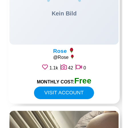
Rose
@Rose
1.1k
42
0
Free
MONTHLY COST:
VISIT ACCOUNT