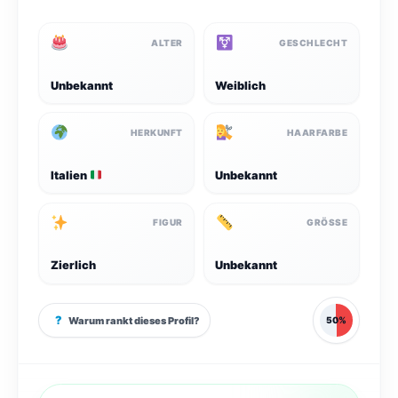
ALTER
GESCHLECHT
Unbekannt
Weiblich
HERKUNFT
HAARFARBE
Italien
Unbekannt
FIGUR
GRÖSSE
Zierlich
Unbekannt
?
Warum rankt dieses Profil?
50%