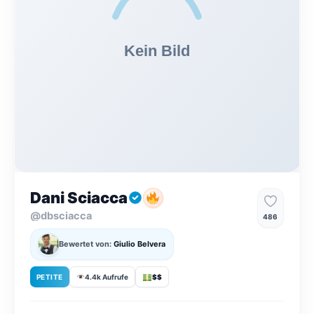
Dani Sciacca
@dbsciacca
486
Bewertet von:
Giulio Belvera
PETITE
4.4k Aufrufe
$$