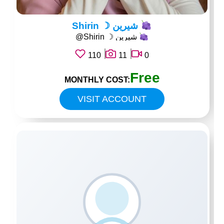
Shirin ☽ شيرين
@Shirin ☽ شيرين
110
11
0
Free
MONTHLY COST:
VISIT ACCOUNT