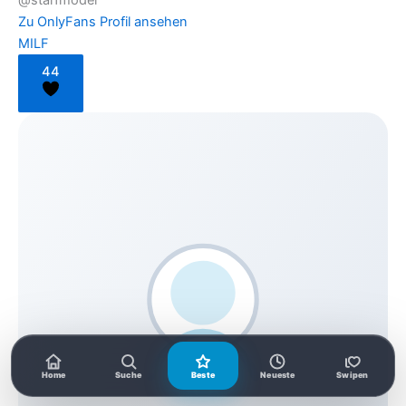
Zu OnlyFans
Profil ansehen
MILF
44
Home
Suche
Beste
Neueste
Swipen