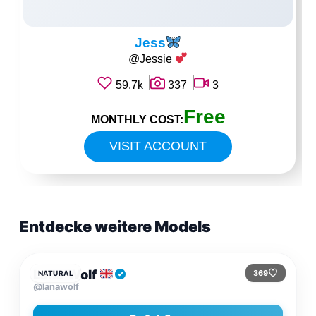
Jess
@Jessie
59.7k
337
3
Free
MONTHLY COST:
VISIT ACCOUNT
Entdecke weitere Models
$3.74
/MONAT
Lana Wolf
369
NATURAL
@lanawolf