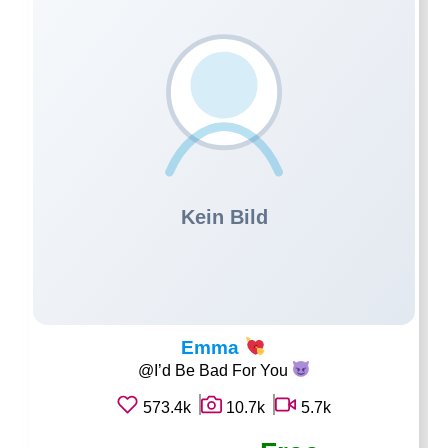
Emma
@I’d Be Bad For You
573.4k
10.7k
5.7k