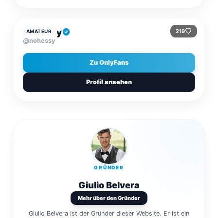
$5
/MONAT
Nohessy
219
AMATEUR
@nohessy
Zu OnlyFans
Profil ansehen
GRÜNDER
Giulio Belvera
Mehr über den Gründer
Giulio Belvera ist der Gründer dieser Website. Er ist ein