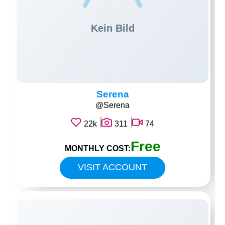
Serena
@Serena
22k
311
74
Free
MONTHLY COST:
VISIT ACCOUNT