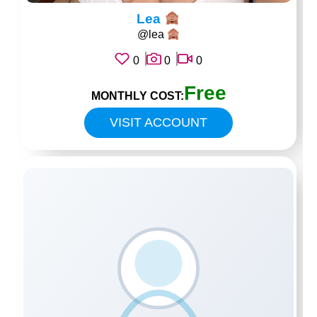
Lea
@lea
0
0
0
Free
MONTHLY COST:
VISIT ACCOUNT