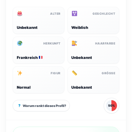
ALTER
GESCHLECHT
Unbekannt
Weiblich
HERKUNFT
HAARFARBE
Frankreich
Unbekannt
FIGUR
GRÖSSE
Normal
Unbekannt
?
Warum rankt dieses Profil?
50%