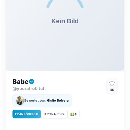
Babe
@yourafrobitch
55
Bewertet von:
Giulio Belvera
FRANZÖSISCH
7.9k Aufrufe
$