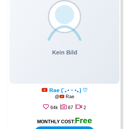
Rae (´｡• ᵕ •｡) ♡
@
Rae
64k
67
2
Free
MONTHLY COST: