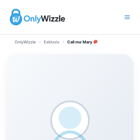
Zum
Inhalt
springen
OnlyWizzle
Exklusiv
Call me Mary