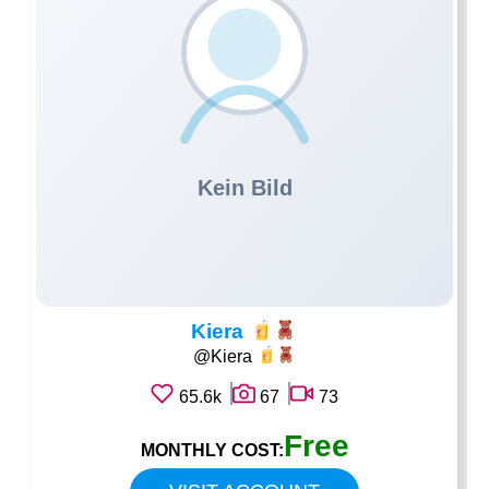
Kiera
@Kiera
65.6k
67
73
Free
MONTHLY COST: