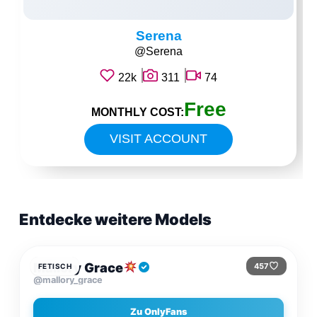
Serena
@Serena
22k
311
74
Free
MONTHLY COST:
VISIT ACCOUNT
Entdecke weitere Models
$30
/MONAT
Mallory Grace
457
FETISCH
@mallory_grace
Zu OnlyFans