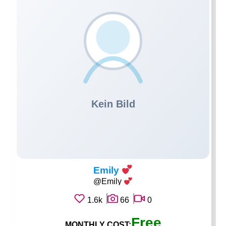
Emily
@Emily
1.6k
66
0
Free
MONTHLY COST: