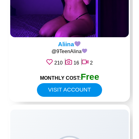
Aliina
@9TeenAlina
210
16
2
Free
MONTHLY COST:
VISIT ACCOUNT