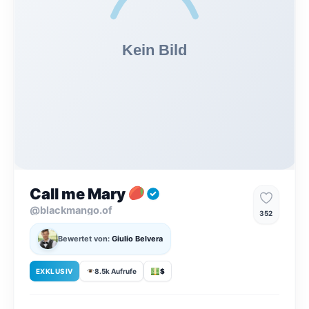
Call me Mary
@blackmango.of
352
Bewertet von:
Giulio Belvera
EXKLUSIV
8.5k Aufrufe
$