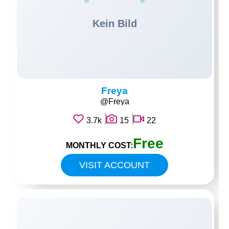
Freya
@Freya
3.7k
15
22
Free
MONTHLY COST:
VISIT ACCOUNT