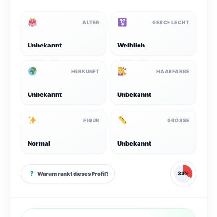
ALTER
GESCHLECHT
Unbekannt
Weiblich
HERKUNFT
HAARFARBE
Unbekannt
Unbekannt
FIGUR
GRÖSSE
Normal
Unbekannt
?
Warum rankt dieses Profil?
33%