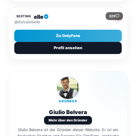
$15
/MONAT
Ivy Lebelle
329
SEXTING
@itsivylebelle
Zu OnlyFans
Profil ansehen
GRÜNDER
Giulio Belvera
Mehr über den Gründer
Giulio Belvera ist der Gründer dieser Website. Er ist ein
deutscher Spanker und Experte für OnlyFans, erotische