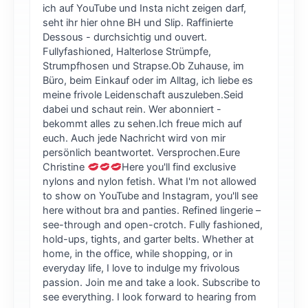
ich auf YouTube und Insta nicht zeigen darf,
seht ihr hier ohne BH und Slip. Raffinierte
Dessous - durchsichtig und ouvert.
Fullyfashioned, Halterlose Strümpfe,
Strumpfhosen und Strapse.Ob Zuhause, im
Büro, beim Einkauf oder im Alltag, ich liebe es
meine frivole Leidenschaft auszuleben.Seid
dabei und schaut rein. Wer abonniert -
bekommt alles zu sehen.Ich freue mich auf
euch. Auch jede Nachricht wird von mir
persönlich beantwortet. Versprochen.Eure
Christine
Here you'll find exclusive
nylons and nylon fetish. What I'm not allowed
to show on YouTube and Instagram, you'll see
here without bra and panties. Refined lingerie –
see-through and open-crotch. Fully fashioned,
hold-ups, tights, and garter belts. Whether at
home, in the office, while shopping, or in
everyday life, I love to indulge my frivolous
passion. Join me and take a look. Subscribe to
see everything. I look forward to hearing from