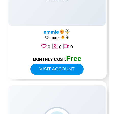
emmie
@emmie
0
0
0
Free
MONTHLY COST:
VISIT ACCOUNT