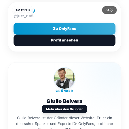
Just Z
54
AMATEUR
@just_z.95
Zu OnlyFans
Profil ansehen
GRÜNDER
Giulio Belvera
Mehr über den Gründer
Giulio Belvera ist der Gründer dieser Website. Er ist ein
deutscher Spanker und Experte für OnlyFans, erotische