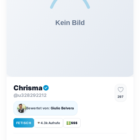
Chrisma
@u328292212
297
Bewertet von:
Giulio Belvera
FETISCH
4.3k Aufrufe
$$$