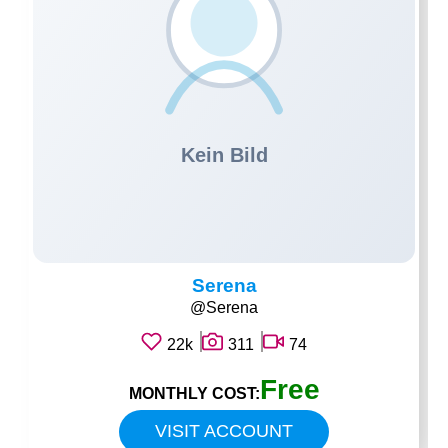
Serena
@Serena
22k
311
74
Free
MONTHLY COST:
VISIT ACCOUNT