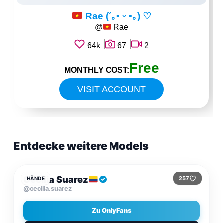
Rae (´｡• ᵕ •｡) ♡
@
Rae
64k
67
2
Free
MONTHLY COST:
VISIT ACCOUNT
Entdecke weitere Models
KOSTENLOS
Cecilia Suarez
257
HÄNDE
@cecilia.suarez
Zu OnlyFans