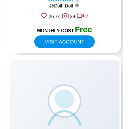
@Goth Doll
26.7k
29
2
Free
MONTHLY COST:
VISIT ACCOUNT