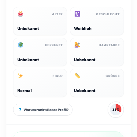
ALTER
GESCHLECHT
Unbekannt
Weiblich
HERKUNFT
HAARFARBE
Unbekannt
Unbekannt
FIGUR
GRÖSSE
Normal
Unbekannt
?
Warum rankt dieses Profil?
33%