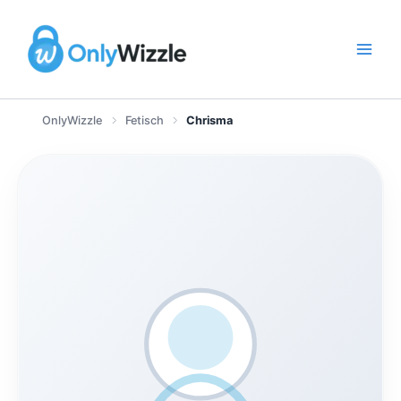
Zum
Inhalt
springen
OnlyWizzle
Fetisch
Chrisma