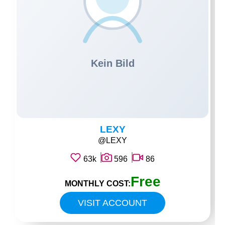
LEXY
@LEXY
63k
596
86
Free
MONTHLY COST:
VISIT ACCOUNT