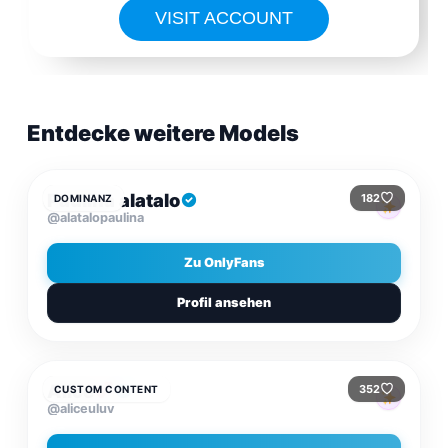
VISIT ACCOUNT
Entdecke weitere Models
$11.70
/MONAT
Paulina alatalo
182
DOMINANZ
@alatalopaulina
Zu OnlyFans
Profil ansehen
$9.99
/MONAT
Alice
352
CUSTOM CONTENT
@aliceuluv