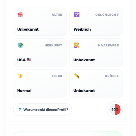
ALTER
GESCHLECHT
Unbekannt
Weiblich
HERKUNFT
HAARFARBE
USA
Unbekannt
FIGUR
GRÖSSE
Normal
Unbekannt
?
Warum rankt dieses Profil?
50%