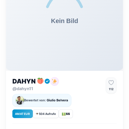
DAHYN
@dahyn11
112
Bewertet von:
Giulio Belvera
AMATEUR
504 Aufrufe
$$