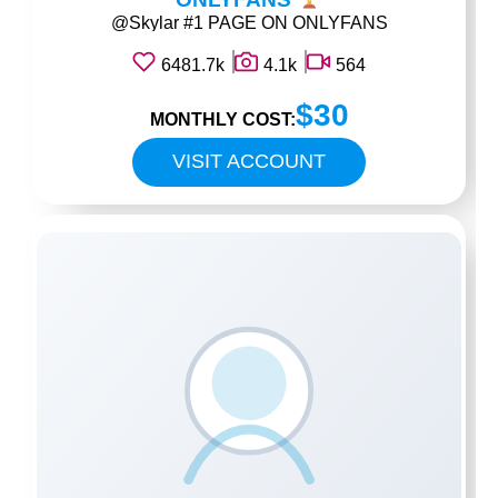
@Skylar #1 PAGE ON ONLYFANS
6481.7k
4.1k
564
$30
MONTHLY COST:
VISIT ACCOUNT