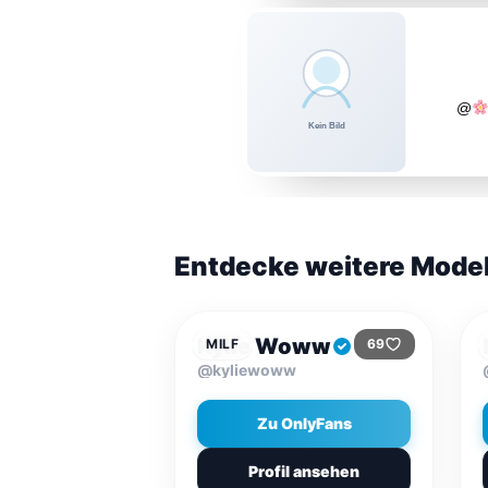
@
Entdecke weitere Mode
$9.99
/MONAT
Kylie Woww
MILF
69
@kyliewoww
Zu OnlyFans
Profil ansehen