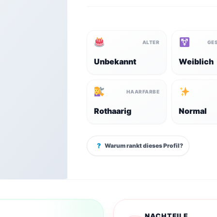
ALTER
GE
Unbekannt
Weiblich
HAARFARBE
Rothaarig
Normal
?
Warum rankt dieses Profil?
NACHTEILE