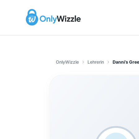
Zum
Inhalt
springen
OnlyWizzle
Lehrerin
Danni’s Gre