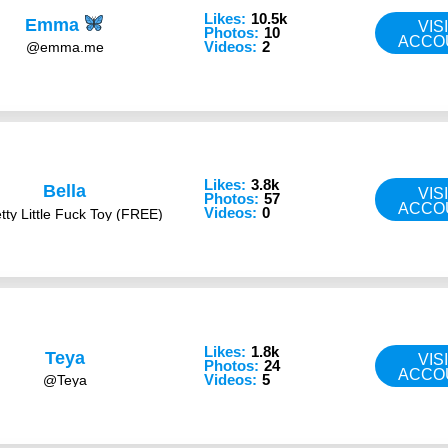
Likes:
10.5k
Emma
VIS
Photos:
10
ACCO
Videos:
2
@emma.me
Likes:
3.8k
Bella
VIS
Photos:
57
ACCO
Videos:
0
ty Little Fuck Toy (FREE)
Likes:
1.8k
Teya
VIS
Photos:
24
ACCO
Videos:
5
@Teya