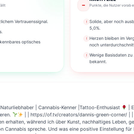
−
ällt
Punkte, die Nutzer vorab e
tzlichem Vertrauenssignal.
Solide, aber noch ausb
!
5,0%.
s.
Herzen bleiben im Ver
!
erkennbares optisches
noch unterdurchschnitt
Wenige Basisdaten zu 
!
bekannt.
| Naturliebhaber | Cannabis-Kenner |Tattoo-Enthusiast
| E
eren.
| | https://of.tv/creators/dannis-green-corner/ | 
ben erhalten, während ich über Kunst, nachhaltiges Leben, 
 Cannabis spreche. Und was eine positive Einstellung für 