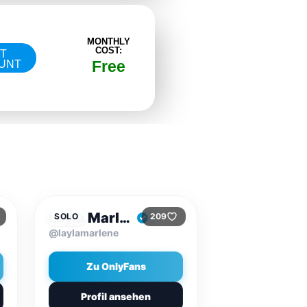
MONTHLY
COST:
IT
Free
UNT
$9.99
T
/MONAT
Layla Marlene
SOLO
209
@laylamarlene
Zu OnlyFans
Profil ansehen