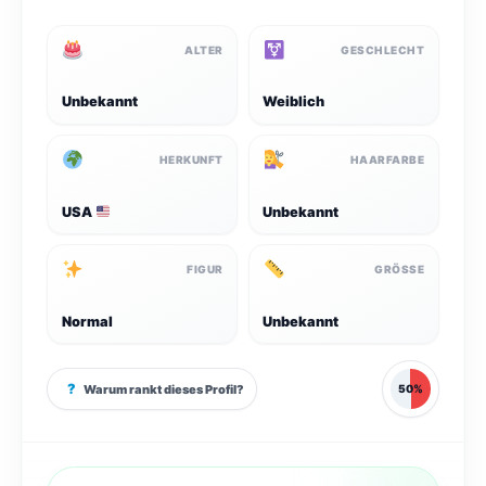
ALTER
GESCHLECHT
Unbekannt
Weiblich
HERKUNFT
HAARFARBE
USA
Unbekannt
FIGUR
GRÖSSE
Normal
Unbekannt
?
Warum rankt dieses Profil?
50%