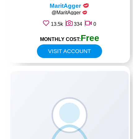
MaritAgger
@MaritAgger
13.5k
334
0
Free
MONTHLY COST:
VISIT ACCOUNT