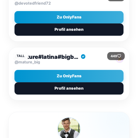
@devotedfriend72
Zu OnlyFans
Profil ansehen
$8.99
/MONAT
#mature#latina#bigboobs#hairyMegangreyxx
449
TALL
@mature_big
Zu OnlyFans
Profil ansehen