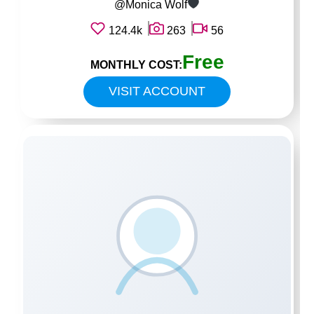
@Monica Wolf
124.4k
263
56
Free
MONTHLY COST:
VISIT ACCOUNT