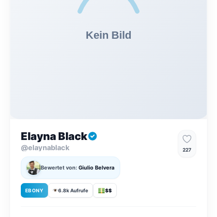
Elayna Black
@elaynablack
227
Bewertet von:
Giulio Belvera
EBONY
6.8k Aufrufe
$$