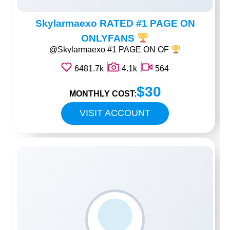
Skylarmaexo RATED #1 PAGE ON
ONLYFANS
@Skylarmaexo #1 PAGE ON OF
6481.7k
4.1k
564
$30
MONTHLY COST:
VISIT ACCOUNT