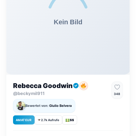
Rebecca Goodwin
@beckymil911
348
Bewertet von:
Giulio Belvera
AMATEUR
2.7k Aufrufe
$$