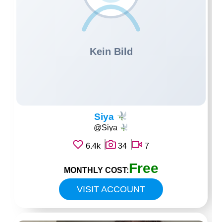
Siya
@Siya
6.4k
34
7
Free
MONTHLY COST:
VISIT ACCOUNT