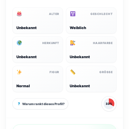
ALTER
GESCHLECHT
Unbekannt
Weiblich
HERKUNFT
HAARFARBE
Unbekannt
Unbekannt
FIGUR
GRÖSSE
Normal
Unbekannt
?
Warum rankt dieses Profil?
33%