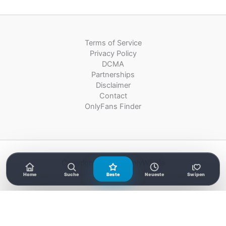
Terms of Service
Privacy Policy
DCMA
Partnerships
Disclaimer
Contact
OnlyFans Finder
Copyright © 2026 OnlyWizzle
Home
Suche
Beste
Neueste
Swipen
OnlyFans Models suchen
×