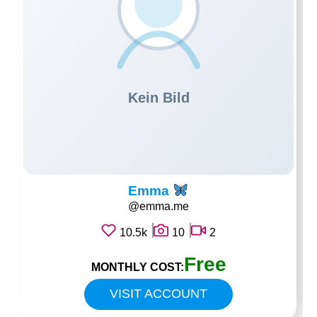
Emma
@emma.me
10.5k
10
2
Free
MONTHLY COST:
VISIT ACCOUNT