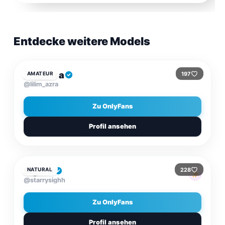
Entdecke weitere Models
KOSTENLOS
天使Azra
197
AMATEUR
@lilim_azra
Zu OnlyFans
Profil ansehen
$5.59
/MONAT
Sigh ✿
228
NATURAL
@starrysighh
Zu OnlyFans
Profil ansehen