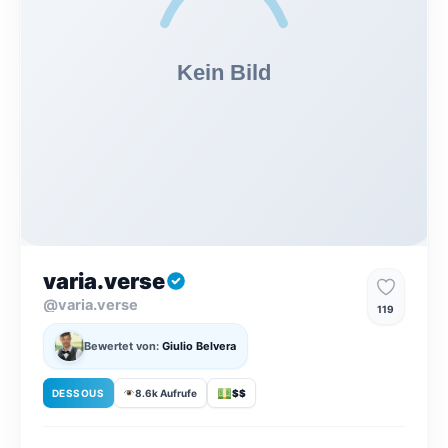
varia.verse
@varia.verse
119
Bewertet von:
Giulio Belvera
DESSOUS
8.6k Aufrufe
$$