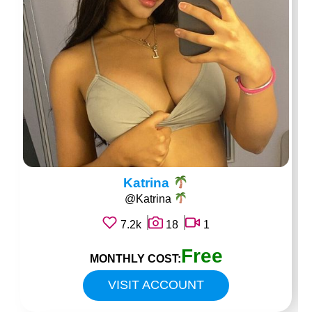
Katrina
@Katrina
7.2k
18
1
Free
MONTHLY COST:
VISIT ACCOUNT