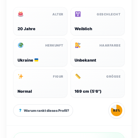
ALTER
GESCHLECHT
20 Jahre
Weiblich
HERKUNFT
HAARFARBE
Ukraine
Unbekannt
FIGUR
GRÖSSE
Normal
169 cm (5'6")
?
Warum rankt dieses Profil?
83%