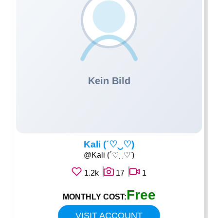
Kali (´♡‿♡)
@Kali (´♡‿♡')
1.2k
17
1
Free
MONTHLY COST:
VISIT ACCOUNT