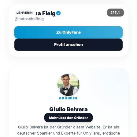
Natascha Fleig
271
LEHRERIN
@nataschafleig
Zu OnlyFans
Profil ansehen
GRÜNDER
Giulio Belvera
Mehr über den Gründer
Giulio Belvera ist der Gründer dieser Website. Er ist ein
deutscher Spanker und Experte für OnlyFans, erotische