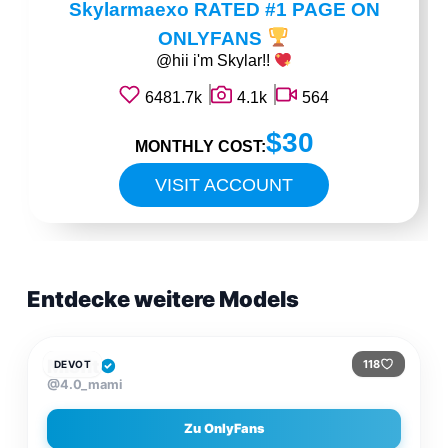
Skylarmaexo RATED #1 PAGE ON
ONLYFANS
@hii i'm Skylar!!
6481.7k
4.1k
564
$30
MONTHLY COST:
VISIT ACCOUNT
Entdecke weitere Models
$15
/MONAT
Misfit
118
DEVOT
@4.0_mami
Zu OnlyFans