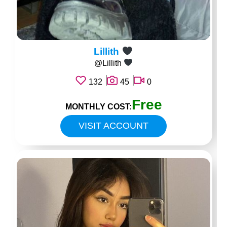
Lillith
@Lillith
132
45
0
Free
MONTHLY COST:
VISIT ACCOUNT